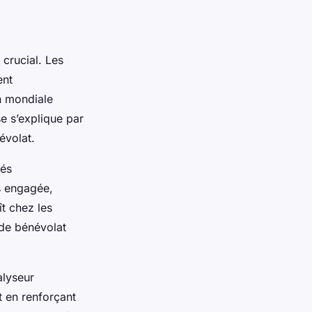
 crucial. Les
ent
n mondiale
e s’explique par
évolat.
tés
s engagée,
t chez les
 de bénévolat
alyseur
t en renforçant