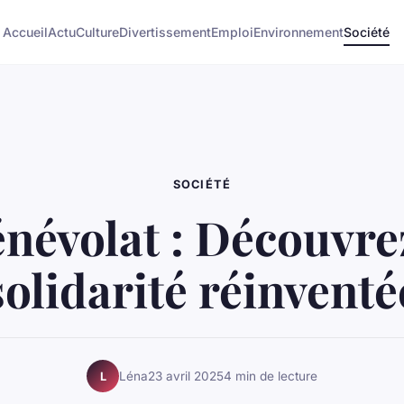
Accueil
Actu
Culture
Divertissement
Emploi
Environnement
Société
SOCIÉTÉ
énévolat : Découvre
solidarité réinventé
Léna
23 avril 2025
4 min de lecture
L