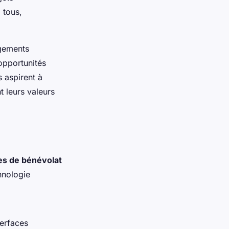
 tous,
ngements
opportunités
s aspirent à
t leurs valeurs
es de bénévolat
hnologie
terfaces