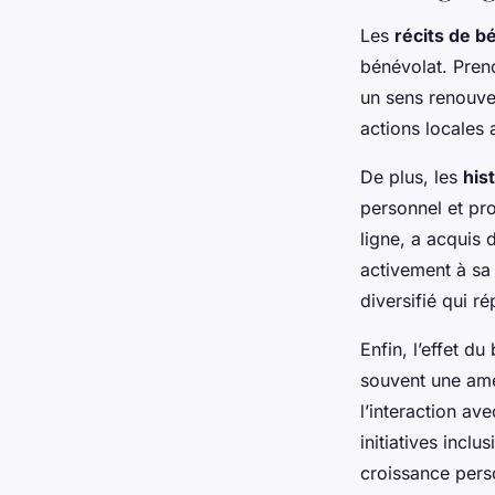
Les
récits de b
bénévolat. Pren
un sens renouve
actions locales 
De plus, les
his
personnel et pr
ligne, a acquis
activement à sa
diversifié qui r
Enfin, l’effet d
souvent une amél
l’interaction a
initiatives incl
croissance perso