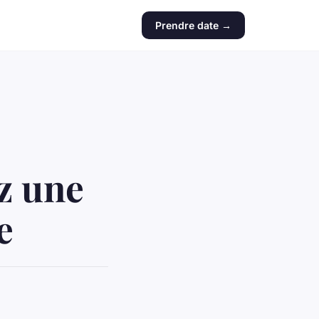
Prendre date →
z une
e