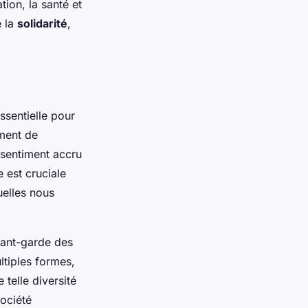
ation, la santé et
e la
solidarité
,
sentielle pour
ement de
 sentiment accru
 est cruciale
uelles nous
vant-garde des
ltiples formes,
telle diversité
ociété