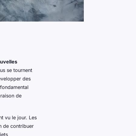
uvelles
us se tournent
évelopper des
 fondamental
 raison de
t vu le jour. Les
n de contribuer
jets