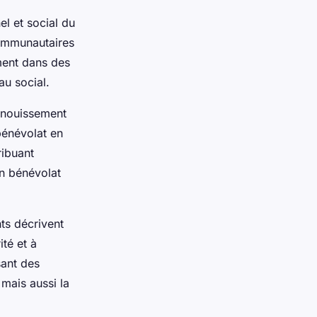
el et social du
communautaires
ment dans des
au social.
anouissement
bénévolat en
ribuant
n bénévolat
nts décrivent
ité et à
sant des
 mais aussi la