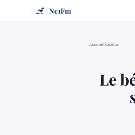
Ne1Fm
Accueil
›
Société
Le b