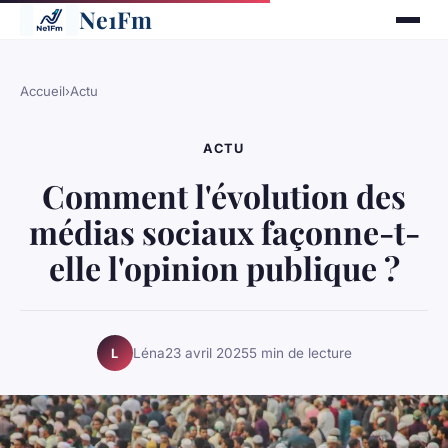
Ne1Fm
Accueil
›
Actu
ACTU
Comment l'évolution des
médias sociaux façonne-t-
elle l'opinion publique ?
Léna
23 avril 2025
5 min de lecture
L