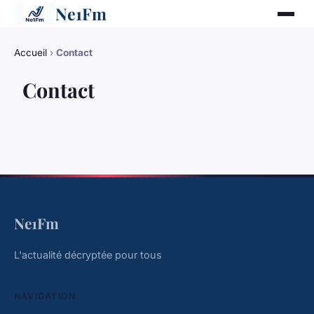
Ne1Fm
Accueil
›
Contact
Contact
Ne1Fm
L'actualité décryptée pour tous
NAVIGATION