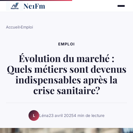
Ne1Fm
Accueil
›
Emploi
EMPLOI
Évolution du marché :
Quels métiers sont devenus
indispensables après la
crise sanitaire?
Léna
23 avril 2025
4 min de lecture
L